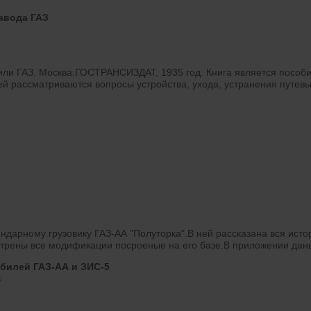
авода ГАЗ
или ГАЗ. Москва:ГОСТРАНСИЗДАТ, 1935 год. Книга является пособ
ей рассматриваются вопросы устройства, ухода, устранения путев
ндарному грузовику ГАЗ-АА "Полуторка".В ней рассказана вся исто
трены все модификации посроеные на его базе.В приложении даны
билей ГАЗ-АА и ЗИС-5
в