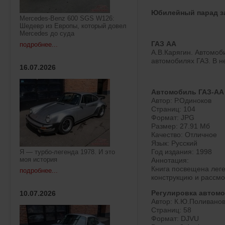
Юбилейный парад з
Mercedes-Benz 600 SGS W126:
Шедевр из Европы, который довел
Mercedes до суда
ГАЗ АА
подробнее...
А.В.Карягин. Автомоб
автомобилях ГАЗ. В н
16.07.2026
Автомобиль ГАЗ-АА
Автор: Р.Одиноков
Страниц: 104
Формат: JPG
Размер: 27.91 Мб
Качество: Отличное
Язык: Русский
Год издания: 1998
Я — турбо-легенда 1978. И это
моя история
Аннотация:
Книга посвещена леге
подробнее...
конструкцию и рассмо
Регулировка автомо
10.07.2026
Автор: К.Ю.Поливано
Страниц: 58
Формат: DJVU