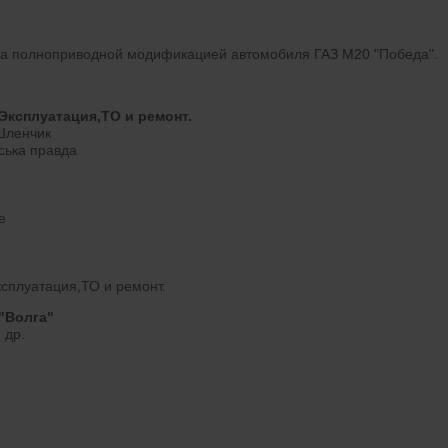
 за полноприводной модификацией автомобиля ГАЗ М20 "Победа".
Эксплуатация,ТО и ремонт.
.Шленчик
ська правда
е
сплуатация,ТО и ремонт.
"Волга"
 др.