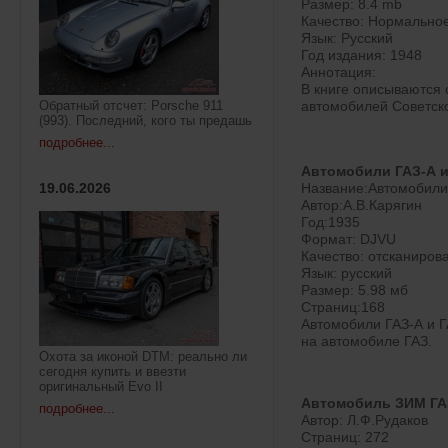
Размер: 8.4 mb
Качество: Нормально
Язык: Русский
Год издания: 1948
Аннотация:
В книге описываются 
автомобилей Советск
Обратный отсчет: Porsche 911
(993). Последний, кого ты предашь
подробнее...
Автомобили ГАЗ-А и 
Название:Автомобили
19.06.2026
Автор:А.В.Карягин
Год:1935
Формат: DJVU
Качество: отсканиро
Язык: русский
Размер: 5.98 мб
Страниц:168
Автомобили ГАЗ-А и Г
на автомобиле ГАЗ.
Охота за иконой DTM: реально ли
сегодня купить и ввезти
оригинальный Evo II
Автомобиль ЗИМ ГА
подробнее...
Автор: Л.Ф.Рудаков
Страниц: 272