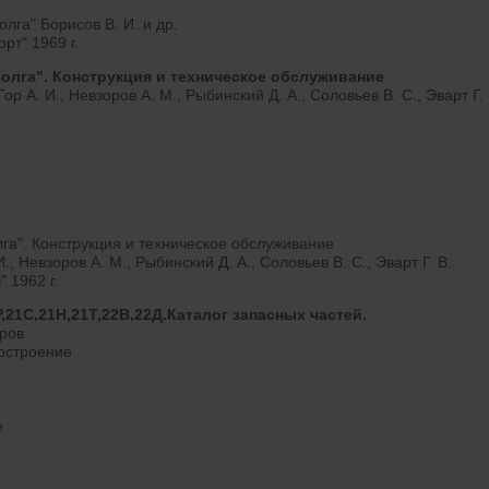
лга" Борисов В. И. и др.
рт" 1969 г.
олга". Конструкция и техническое обслуживание
Гор А. И., Невзоров А. М., Рыбинский Д. А., Соловьев В. С., Эварт Г. 
га". Конструкция и техническое обслуживание
И., Невзоров А. М., Рыбинский Д. А., Соловьев В. С., Эварт Г. В.
 1962 г.
21С,21Н,21Т,22В,22Д.Каталог запасных частей.
оров
остроение
е