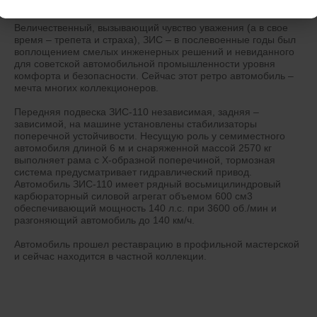
Величественный, вызывающий чувство уважения (а в свое
время – трепета и страха), ЗИС – в послевоенные годы был
воплощением смелых инженерных решений и невиданного
для советской автомобильной промышленности уровня
комфорта и безопасности. Сейчас этот ретро автомобиль –
мечта многих коллекционеров.
Передняя подвеска ЗИС-110 независимая, задняя –
зависимой, на машине установлены стабилизаторы
поперечной устойчивости. Несущую роль у семиместного
автомобиля длиной 6 м и снаряженной массой 2570 кг
выполняет рама с Х-образной поперечиной, тормозная
система предусматривает гидравлический привод.
Автомобиль ЗИС-110 имеет рядный восьмицилиндровый
карбюраторный силовой агрегат объемом 600 см3
обеспечивающий мощность 140 л.с. при 3600 об./мин и
разгоняющий автомобиль до 140 км/ч.
Автомобиль прошел реставрацию в профильной мастерской
и сейчас находится в частной коллекции.