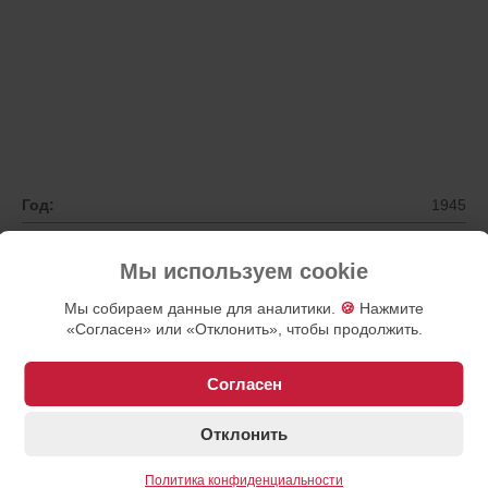
Год:
1945
Цвет кузова:
Черный
Мы используем cookie
Цвет салона:
Коричневый
Мы собираем данные для аналитики.
🍪
Нажмите
Кузов:
Лимузин
«Согласен» или «Отклонить», чтобы продолжить.
Двигатель:
140 л.с
Количество мест:
7
Согласен
Наличие:
В наличии в Москве
Отклонить
Стоимость:
34.5 млн. рублей
Политика конфиденциальности
Назад в каталог