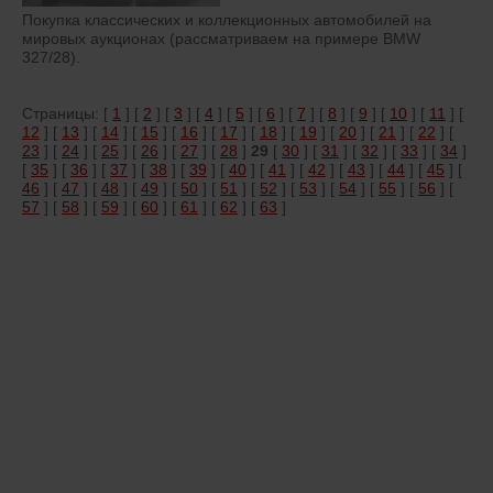
Покупка классических и коллекционных автомобилей на
мировых аукционах (рассматриваем на примере BMW
327/28).
Страницы: [
1
] [
2
] [
3
] [
4
] [
5
] [
6
] [
7
] [
8
] [
9
] [
10
] [
11
] [
12
] [
13
] [
14
] [
15
] [
16
] [
17
] [
18
] [
19
] [
20
] [
21
] [
22
] [
23
] [
24
] [
25
] [
26
] [
27
] [
28
]
29
[
30
] [
31
] [
32
] [
33
] [
34
]
[
35
] [
36
] [
37
] [
38
] [
39
] [
40
] [
41
] [
42
] [
43
] [
44
] [
45
] [
46
] [
47
] [
48
] [
49
] [
50
] [
51
] [
52
] [
53
] [
54
] [
55
] [
56
] [
57
] [
58
] [
59
] [
60
] [
61
] [
62
] [
63
]