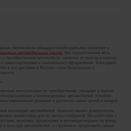
арные Автомобили обладают необходимыми знаниями и
ародных автомобильных сделок
. Мы осуществляем весь
х с приобретением автомобиля, начиная от поиска и оценки
го транспортировки и таможенного оформления. Благодаря
urbo и его доставка в Россию стали безопасным и
лиента.
с:
ертные консультации по приобретению, продаже и оценке
сти классических и коллекционных автомобилей, помогая
ать взвешенные решения и достигать своих целей в каждой
ием коллекций автомобилей, помогая нашим доверителям
ценные экземпляры для их личных собраний. Мы работаем с
астами, музеями, аукционами и коллекционерами по всему
ю и культуру автомобилей, и стремимся предложить самые
.