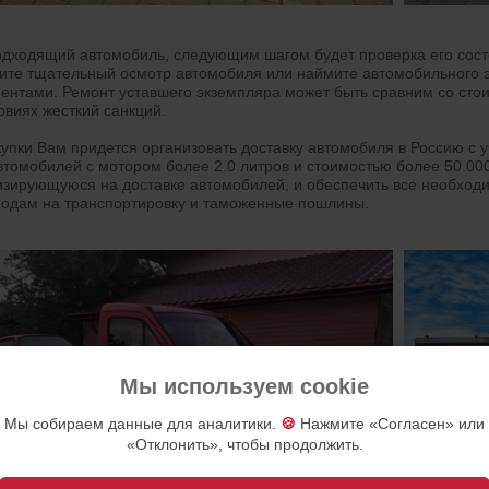
одходящий автомобиль, следующим шагом будет проверка его состоя
ите тщательный осмотр автомобиля или наймите автомобильного экс
ентами. Ремонт уставшего экземпляра может быть сравним со сто
овиях жесткий санкций.
упки Вам придется организовать доставку автомобиля в Россию с у
автомобилей с мотором более 2.0 литров и стоимостью более 50.0
зирующуюся на доставке автомобилей, и обеспечить все необхо
сходам на транспортировку и таможенные пошлины.
Мы используем cookie
Мы собираем данные для аналитики.
🍪
Нажмите «Согласен» или
«Отклонить», чтобы продолжить.