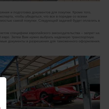
ния и подготовка документов для покупки. Кроме того,
перта, чтобы убедиться, что все в порядке со всеми
имостью самой покупки. Следующей задачей будет оплатить в
четом специфики европейского законодательства – запрет на
00 евро. Затем Вам нужно выбрать надежную транспортную
димые документы и разрешения для таможенного оформления.