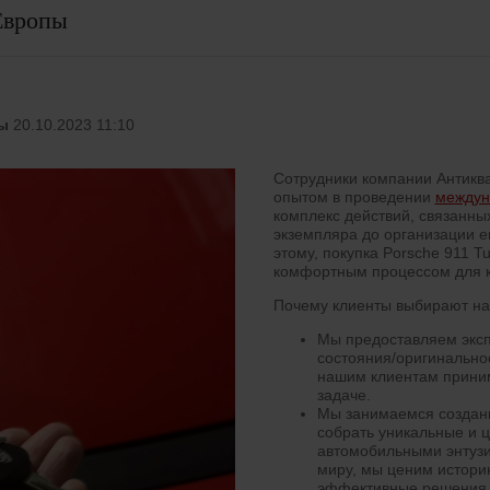
Европы
ы
20.10.2023 11:10
Сотрудники компании Антикв
опытом в проведении
междун
комплекс действий, связанны
экземпляра до организации е
этому, покупка Porsche 911 T
комфортным процессом для к
Почему клиенты выбирают на
Мы предоставляем эксп
состояния/оригинально
нашим клиентам приним
задаче.
Мы занимаемся создан
собрать уникальные и 
автомобильными энтузи
миру, мы ценим истори
эффективные решения