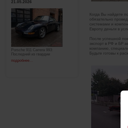
21.05.2026
Когда Вы найдете п
обязательно провед
системами и компон
Европу деньги в усл
После успешной пок
экспорт в РФ и БР 
компанию, специали
Porsche 911 Carrera 993:
Будьте готовы к ра
Последний из гвардии
подробнее...