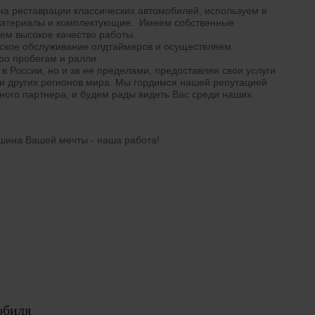
а реставрации классических автомобилей, используем в
материалы и комплектующие. Имеем собственные
ем высокое качество работы.
ское обслуживание олдтаймеров и осуществляем
ро пробегам и ралли.
в России, но и за ее пределами, предоставляя свои услуги
 и других регионов мира. Мы гордимся нашей репутацией
ного партнера, и будем рады видеть Вас среди наших
ина Вашей мечты - наша работа!
обиля